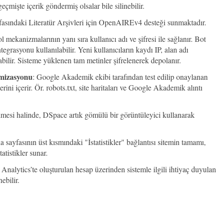
geçmişte içerik göndermiş olsalar bile silinebilir.
asındaki Literatür Arşivleri için OpenAIREv4 desteği sunmaktadır.
 mekanizmalarının yanı sıra kullanıcı adı ve şifresi ile sağlanır. Bot
rasyonu kullanılabilir. Yeni kullanıcıların kaydı IP, alan adı
anabilir. Sisteme yüklenen tam metinler şifrelenerek depolanır.
mizasyonu
: Google Akademik ekibi tarafından test edilip onaylanan
ni içerir. Ör. robots.txt, site haritaları ve Google Akademik alıntı
rilmesi halinde, DSpace artık gömülü bir görüntüleyici kullanarak
 sayfasının üst kısmındaki "İstatistikler" bağlantısı sitemin tamamı,
atistikler sunar.
Analytics’te oluşturulan hesap üzerinden sistemle ilgili ihtiyaç duyulan
ebilir.