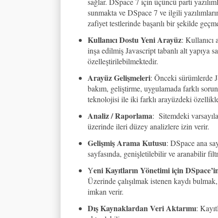
sağlar. DSpace 7 için üçüncü parti yazılım
sunmakta ve DSpace 7 ve ilgili yazılıml
zafiyet testlerinde başarılı bir şekilde geç
Kullanıcı Dostu Yeni Arayüz
: Kullanıcı
inşa edilmiş Javascript tabanlı alt yapıya
özelleştirilebilmektedir.
Arayüz Gelişmeleri
: Önceki sürümlerde J
bakım, geliştirme, uygulamada farklı sor
teknolojisi ile iki farklı arayüzdeki özellik
Analiz / Raporlama
: Sitemdeki varsayılan
üzerinde ileri düzey analizlere izin verir.
Gelişmiş Arama Kutusu
: DSpace ana say
sayfasında, genişletilebilir ve aranabilir fi
eni Kayıtların Yönetimi için DSpace’
Y
Üzerinde çalışılmak istenen kaydı bulmak, 
imkan verir.
Dış Kaynaklardan Veri Aktarımı
: Kayıt