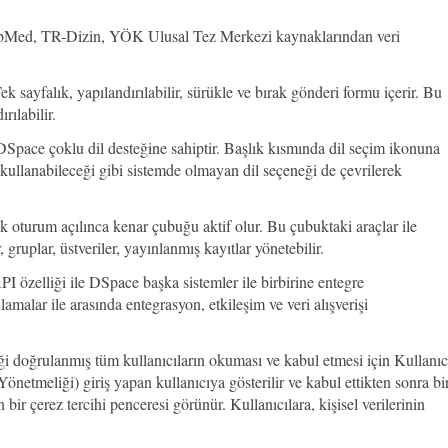
bMed, TR-Dizin, YÖK Ulusal Tez Merkezi kaynaklarından veri
Tek sayfalık, yapılandırılabilir, sürükle ve bırak gönderi formu içerir. Bu
ılabilir.
DSpace çoklu dil desteğine sahiptir. Başlık kısmında dil seçim ikonuna
 kullanabileceği gibi sistemde olmayan dil seçeneği de çevrilerek
ak oturum açılınca kenar çubuğu aktif olur. Bu çubuktaki araçlar ile
 gruplar, üstveriler, yayınlanmış kayıtlar yönetebilir.
I özelliği ile DSpace başka sistemler ile birbirine entegre
lamalar ile arasında entegrasyon, etkileşim ve veri alışverişi
ği doğrulanmış tüm kullanıcıların okuması ve kabul etmesi için Kullanıc
tmeliği) giriş yapan kullanıcıya gösterilir ve kabul ettikten sonra bi
 bir çerez tercihi penceresi görünür. Kullanıcılara, kişisel verilerinin