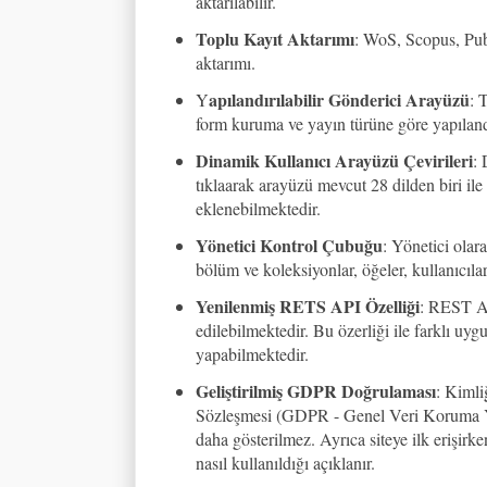
aktarılabilir.
Toplu Kayıt Aktarımı
: WoS, Scopus, Pu
aktarımı.
apılandırılabilir Gönderici Arayüzü
Y
: 
form kuruma ve yayın türüne göre yapılandır
Dinamik Kullanıcı Arayüzü Çevirileri
: 
tıklaarak arayüzü mevcut 28 dilden biri ile
eklenebilmektedir.
Yönetici Kontrol Çubuğu
: Yönetici olar
bölüm ve koleksiyonlar, öğeler, kullanıcılar,
Yenilenmiş RETS API Özelliği
: REST AP
edilebilmektedir. Bu özerliği ile farklı uygu
yapabilmektedir.
Geliştirilmiş GDPR Doğrulaması
: Kimli
Sözleşmesi (GDPR - Genel Veri Koruma Yöne
daha gösterilmez. Ayrıca siteye ilk erişirken
nasıl kullanıldığı açıklanır.