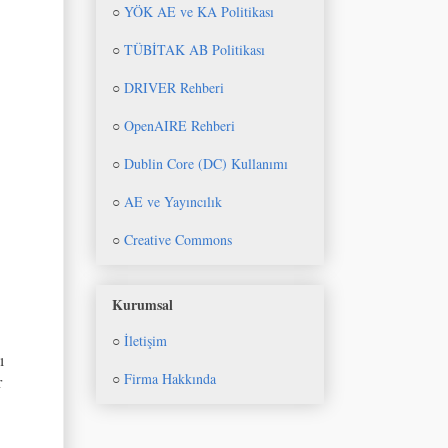
○
YÖK AE ve KA Politikası
○
TÜBİTAK AB Politikası
○
DRIVER Rehberi
○
OpenAIRE Rehberi
○
Dublin Core (DC) Kullanımı
○
AE ve Yayıncılık
○
Creative Commons
Kurumsal
○
İletişim
ı
○
Firma Hakkında
r