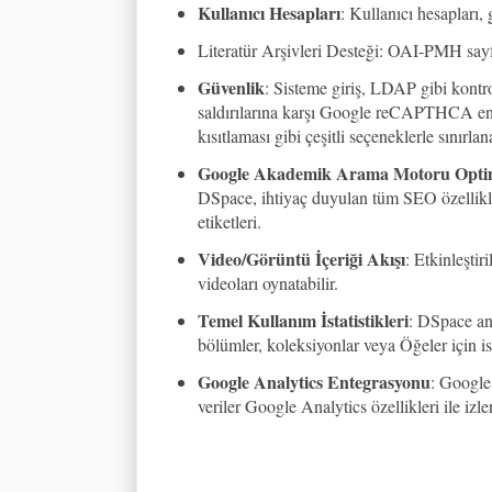
Kullanıcı Hesapları
: Kullanıcı hesapları, 
Literatür Arşivleri Desteği: OAI-PMH sayf
Güvenlik
: Sisteme giriş, LDAP gibi kontrol
saldırılarına karşı Google reCAPTHCA enteg
kısıtlaması gibi çeşitli seçeneklerle sınırl
Google Akademik Arama Motoru Opti
DSpace, ihtiyaç duyulan tüm SEO özellikleri
etiketleri.
Video/Görüntü İçeriği Akışı
: Etkinleşti
videoları oynatabilir.
Temel Kullanım İstatistikleri
: DSpace ana
bölümler, koleksiyonlar veya Öğeler için ist
Google Analytics Entegrasyonu
: Google 
veriler Google Analytics özellikleri ile izlen