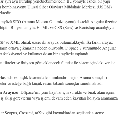
lar ayrı ayrı kurulup yönetilebilmektedir. Bu yönüyle esnek bir yapı
arın kombinasyonu Ulusal Siber Olaylara Müdahale Merkezi (USOM)
mektedir.
 arayüzü SEO (Arama Motoru Optimizasyonu) destekli Angular üzerine
 sahiptir. Bu yeni arayüz HTML ve CSS (Sass) ve Bootstrap aracılığıyla
SP ve XML olmak üzere iki arayüz bulunmaktaydı. İki farklı arayüz
unların ortaya çıkmasına neden oluyordu. DSpace 7 sürümünde Angular
ler fonksiyonel ve kullanıcı dostu bir arayüzde toplandı.
 filtreler ve ihtiyaca göre eklenecek filtreler ile sistem içindeki veriler
fasında ve başlık kısmında konumlandırılmıştır. Arama sonuçları
ltreler ve isteğe bağlı küçük resim tabanlı sonuçlar sunulmaktadır.
im Arayüzü
: DSpace’im, yeni kayıtlar için sürükle ve bırak alanı içerir.
iş akışı görevlerini veya işlemi devam eden kayıtları kolayca aramanıza
lar Scopus, Crossref, arXiv gibi kaynaklardan seçilerek sisteme